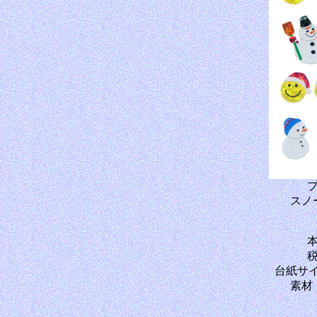
スノ
本
税
台紙サイズ
素材