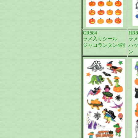
CR584
HR8
ラメ入りシール
ラ
ジャコランタン4列
ハ
ン