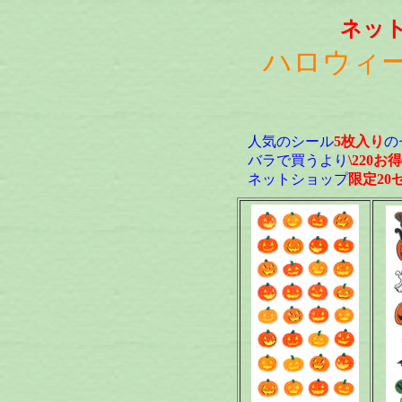
ネッ
ハロウィ
人気のシール
5枚入り
の
バラで買うより
\220お得
ネットショップ
限定20