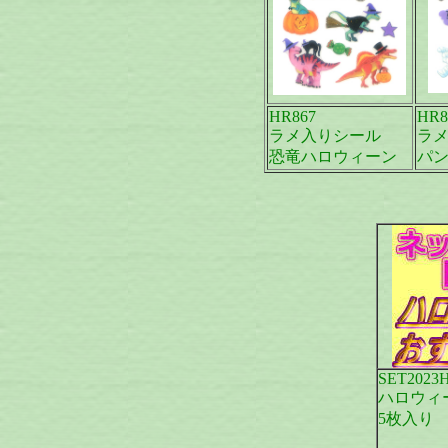
HR867
HR8
ラメ入りシール
ラ
恐竜ハロウィーン
パ
SET202
ハロウィ
5枚入り