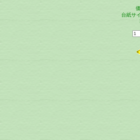
価
台紙サイズ